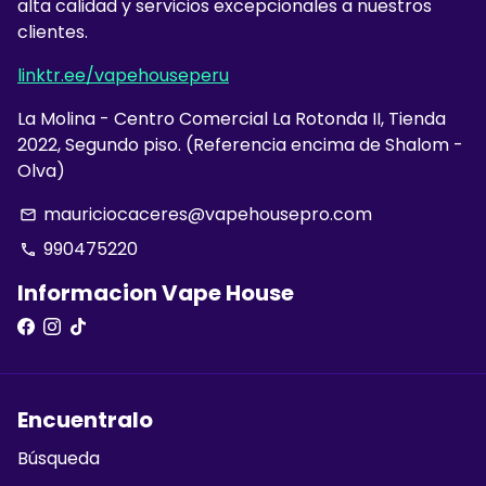
alta calidad y servicios excepcionales a nuestros
clientes.
linktr.ee/vapehouseperu
La Molina - Centro Comercial La Rotonda II, Tienda
2022, Segundo piso. (Referencia encima de Shalom -
Olva)
mauriciocaceres@vapehousepro.com
email
990475220
phone
Informacion Vape House
Encuentralo
Búsqueda