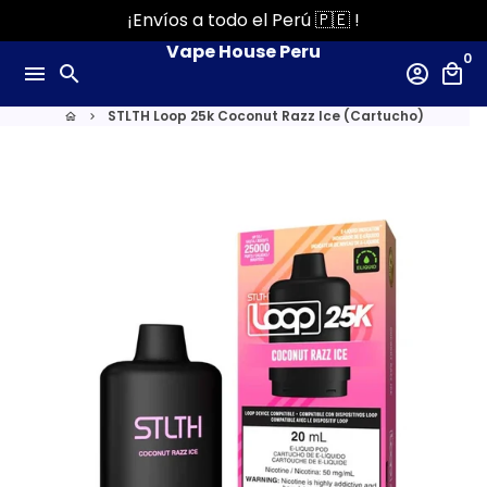
Ir
¡Envíos a todo el Perú 🇵🇪 !
directamente
Vape House Peru
0
al
menu
search
account_circle
local_mall
contenido
STLTH Loop 25k Coconut Razz Ice (Cartucho)
home
keyboard_arrow_right