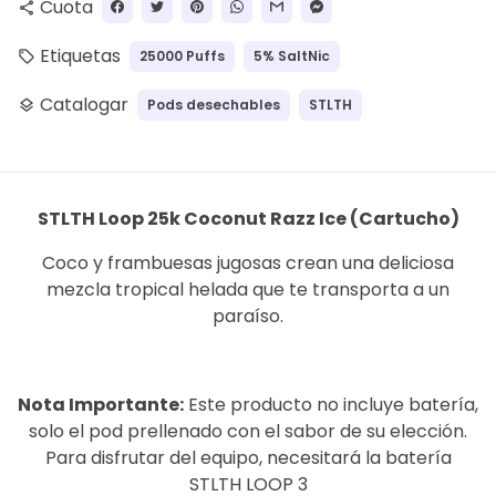
Cuota
share
Etiquetas
25000 Puffs
5% SaltNic
local_offer
Catalogar
Pods desechables
STLTH
layers
STLTH Loop 25k Coconut Razz Ice (Cartucho)
Coco y frambuesas jugosas crean una deliciosa
mezcla tropical helada que te transporta a un
paraíso.
Nota Importante:
Este producto no incluye batería,
solo el pod prellenado con el sabor de su elección.
Para disfrutar del equipo, necesitará la batería
STLTH LOOP 3