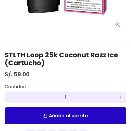
STLTH Loop 25k Coconut Razz Ice
(Cartucho)
S/. 59.00
Cantidad
remove
add
Añadir al carrito
local_mall