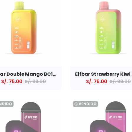
Elfbar Double Mango BC10000
S/. 75.00
S/. 99.00
S/. 75.00
S/. 99.00
NDIDO
VENDIDO
watch_later