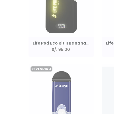
Life Pod Eco Kit II Banana Custard 10000 Puff 5%
S/. 95.00
VENDIDO
watch_later