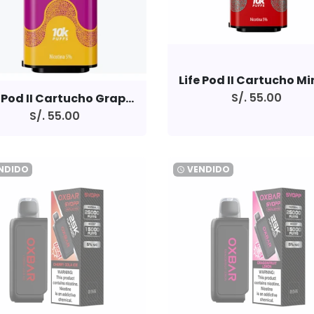
S/. 55.00
Life Pod II Cartucho Grape Honeydew 10000 Puffs 5% Saltnic
S/. 55.00
NDIDO
VENDIDO
watch_later