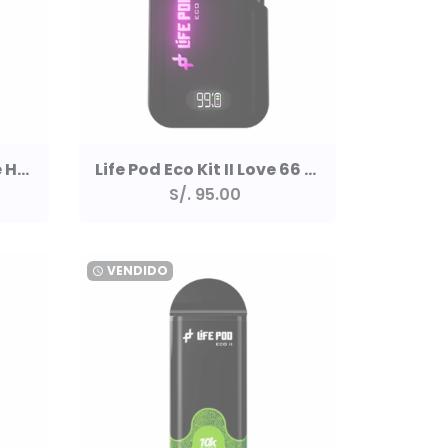
Life Pod Eco Kit II Grape Honey 10000 Puff 5%
Life Pod Eco Kit II Love 66 10000 Puff 5%
S/. 95.00
VENDIDO
watch_later