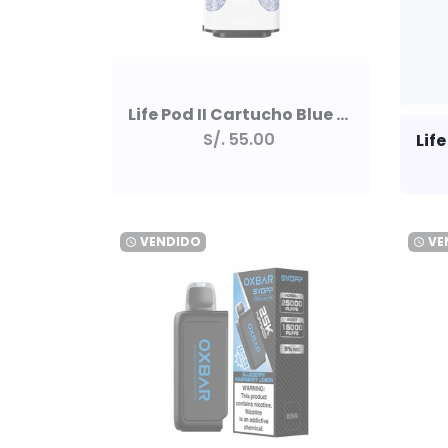
Life Pod II Cartucho Blue Strawberry Cake 10000 Puffs 5% Saltnic
S/. 55.00
VENDIDO
VE
watch_later
watch_later