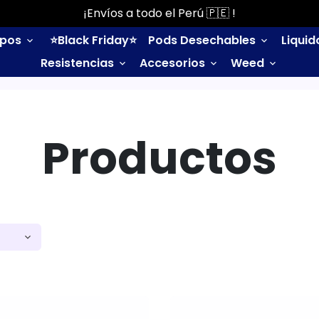
¡Envíos a todo el Perú 🇵🇪 !
ipos
⭐️Black Friday⭐️
Pods Desechables
Liqui
keyboard_arrow_down
keyboard_arrow_down
Resistencias
Accesorios
Weed
keyboard_arrow_down
keyboard_arrow_down
keyboard_arrow_down
Productos