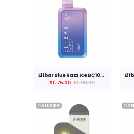
Elfbar Blue Razz Ice BC10000
S/. 75.00
S/. 99.00
VENDIDO
VE
watch_later
watch_later