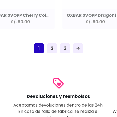
OXBAR SVOPP Cherry Cola Ice 25k
S/. 50.00
S/. 50.00
1
2
3
arrow_forward
loyalty
Devoluciones y reembolsos
,
Aceptamos devoluciones dentro de las 24h.
En caso de falla de fábrica, se realiza el
W