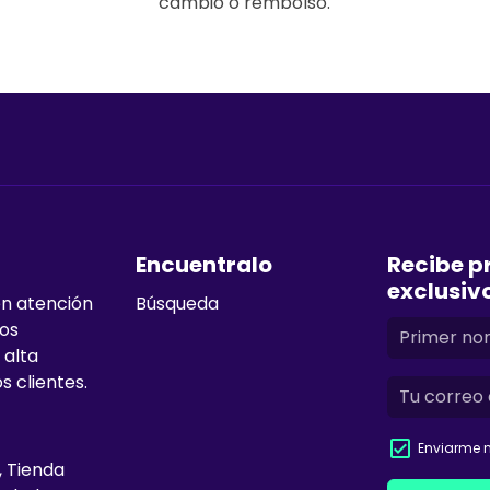
cambio o rembolso.
Encuentralo
Recibe p
exclusiv
en atención
Búsqueda
mos
 alta
s clientes.
Enviarme n
, Tienda