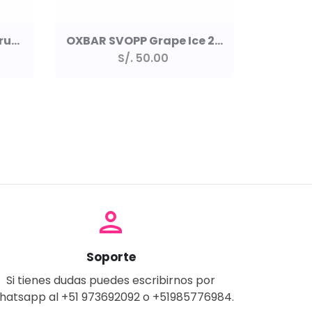
OXBAR SVOPP Dragonfruit Lemon 25k
OXBAR SVOPP Grape Ice 25k
S/. 50.00
person
Soporte
Si tienes dudas puedes escribirnos por
hatsapp al +51 973692092 o +51985776984.