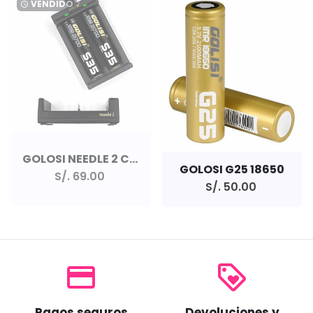
VENDIDO
watch_later
GOLOSI NEEDLE 2 CHARGER
GOLOSI G25 18650
S/. 69.00
S/. 50.00
payment
loyalty
Pagos seguros
Devoluciones y