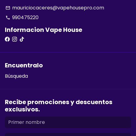
mauriciocaceres@vapehousepro.com
email
990475220
phone
Informacion Vape House
Encuentralo
Búsqueda
Recibe promociones y descuentos
exclusivos.