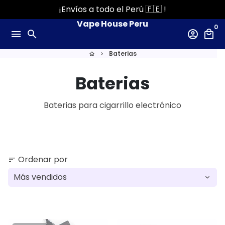
Ir
¡Envíos a todo el Perú 🇵🇪 !
directamente
Vape House Peru
0
al
menu
search
account_circle
local_mall
contenido
Baterias
home
keyboard_arrow_right
Baterias
Baterias para cigarrillo electrónico
Ordenar por
sort