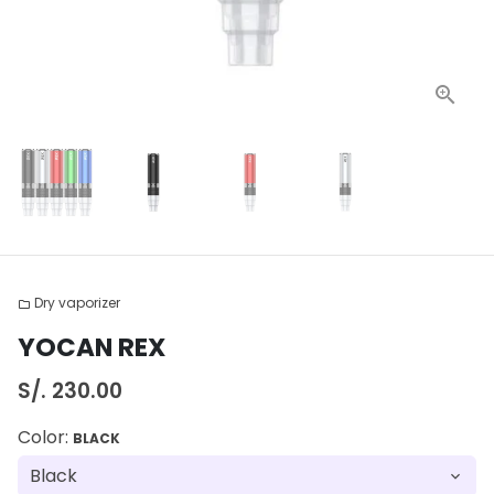
Dry vaporizer
folder
YOCAN REX
S/. 230.00
Color:
BLACK