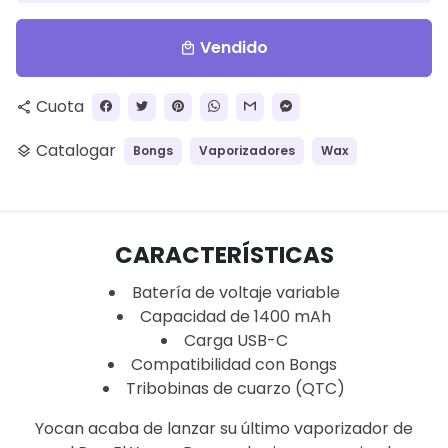
Vendido
local_mall
Cuota
share
Catalogar
Bongs
Vaporizadores
Wax
layers
CARACTERÍSTICAS
Batería de voltaje variable
Capacidad de 1400 mAh
Carga USB-C
Compatibilidad con Bongs
Tribobinas de cuarzo (QTC)
Yocan acaba de lanzar su último vaporizador de