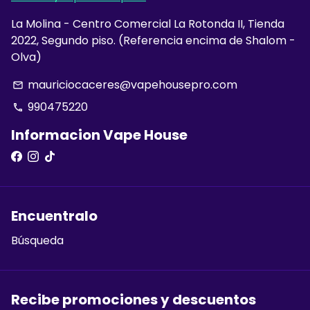
La Molina - Centro Comercial La Rotonda II, Tienda
2022, Segundo piso. (Referencia encima de Shalom -
Olva)
mauriciocaceres@vapehousepro.com
email
990475220
phone
Informacion Vape House
Encuentralo
Búsqueda
Recibe promociones y descuentos