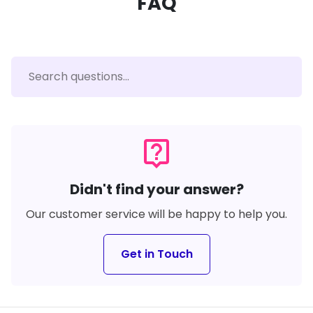
FAQ
live_help
Didn't find your answer?
Our customer service will be happy to help you.
Get in Touch