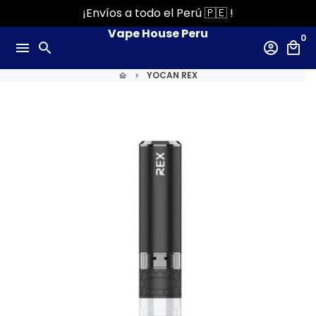
Ir
¡Envíos a todo el Perú 🇵🇪 !
directamente
Vape House Peru
0
al
menu
search
account_circle
local_mall
contenido
YOCAN REX
home
keyboard_arrow_right