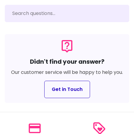
live_help
Didn't find your answer?
Our customer service will be happy to help you.
Get in Touch
payment
loyalty