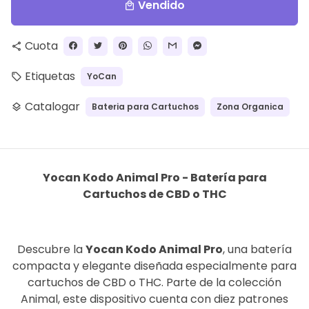
Vendido
local_mall
Cuota
share
Etiquetas
YoCan
local_offer
Catalogar
Bateria para Cartuchos
Zona Organica
layers
Yocan Kodo Animal Pro - Batería para
Cartuchos de CBD o THC
Descubre la
Yocan Kodo Animal Pro
, una batería
compacta y elegante diseñada especialmente para
cartuchos de CBD o THC. Parte de la colección
Animal, este dispositivo cuenta con diez patrones