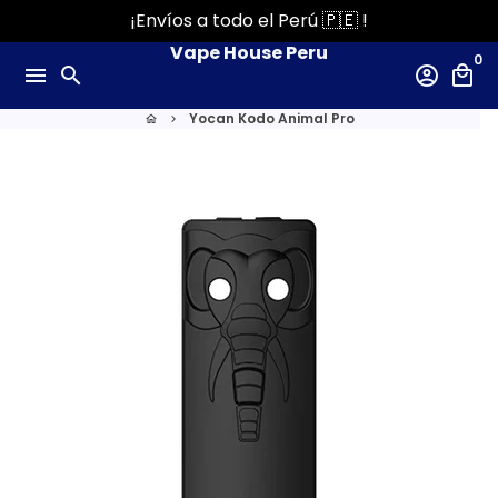
Ir
¡Envíos a todo el Perú 🇵🇪 !
directamente
Vape House Peru
0
al
menu
search
account_circle
local_mall
contenido
Yocan Kodo Animal Pro
home
keyboard_arrow_right