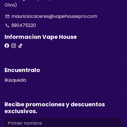
Olva)
mauriciocaceres@vapehousepro.com
email
990475220
phone
Informacion Vape House
Encuentralo
Búsqueda
Recibe promociones y descuentos
exclusivos.