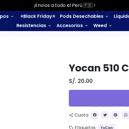
¡Envíos a todo el Perú 🇵🇪 !
ipos
⭐️Black Friday⭐️
Pods Desechables
Liqui
keyboard_arrow_down
keyboard_arrow_down
Resistencias
Accesorios
Weed
keyboard_arrow_down
keyboard_arrow_down
keyboard_arrow_down
Yocan 510 
S/. 20.00
Cuota
share
Etiquetas
YoCan
local_offer