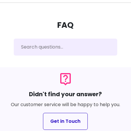
FAQ
live_help
Didn't find your answer?
Our customer service will be happy to help you.
Get in Touch