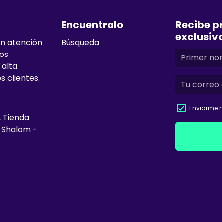
Encuentralo
Recibe p
exclusiv
en atención
Búsqueda
mos
 alta
s clientes.
Enviarme n
, Tienda
e Shalom -