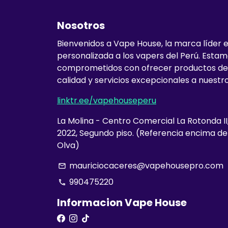
Nosotros
Bienvenidos a Vape House, la marca líder 
personalizada a los vapers del Perú. Esta
comprometidos con ofrecer productos de
calidad y servicios excepcionales a nuestro
linktr.ee/vapehouseperu
La Molina - Centro Comercial La Rotonda II
2022, Segundo piso. (Referencia encima d
Olva)
mauriciocaceres@vapehousepro.com
email
990475220
phone
Informacion Vape House