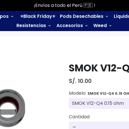
¡Envíos a todo el Perú 🇵🇪 !
ipos
⭐️Black Friday⭐️
Pods Desechables
Liqui
keyboard_arrow_down
keyboard_arrow_down
Resistencias
Accesorios
Weed
keyboard_arrow_down
keyboard_arrow_down
keyboard_arrow_down
SMOK V12-Q
S/. 10.00
Modelo:
SMOK V12-Q4 0.15 O
Cantidad
remove