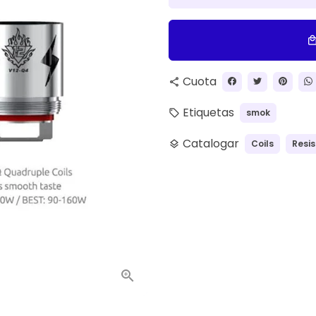
local_ma
Cuota
share
Etiquetas
smok
local_offer
Catalogar
Coils
Resi
layers