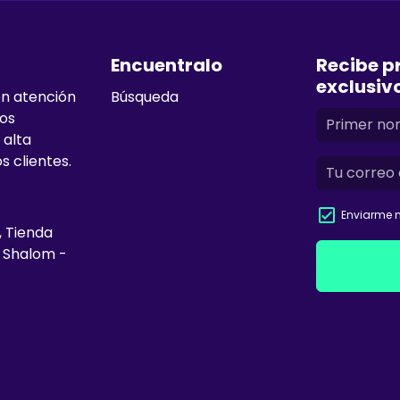
Encuentralo
Recibe p
exclusiv
en atención
Búsqueda
mos
 alta
s clientes.
Enviarme n
, Tienda
e Shalom -