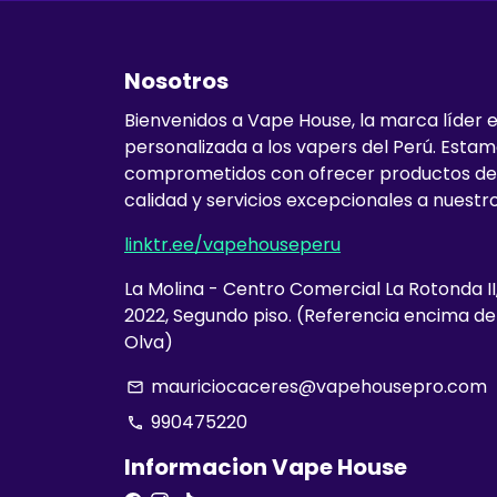
Nosotros
Bienvenidos a Vape House, la marca líder 
personalizada a los vapers del Perú. Esta
comprometidos con ofrecer productos de
calidad y servicios excepcionales a nuestro
linktr.ee/vapehouseperu
La Molina - Centro Comercial La Rotonda II
2022, Segundo piso. (Referencia encima d
Olva)
mauriciocaceres@vapehousepro.com
email
990475220
phone
Informacion Vape House