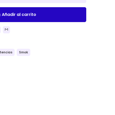
Añadir al carrito
ll
stencias
Smok