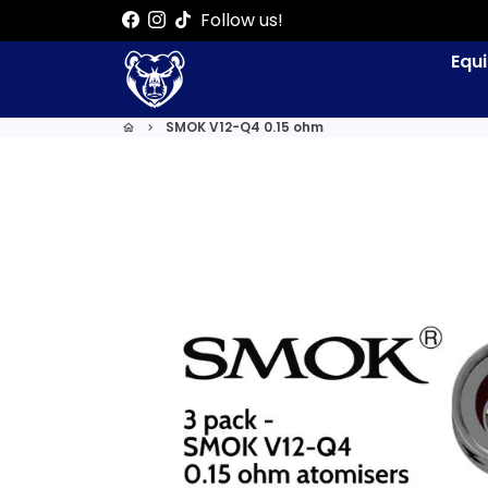
Ir
Follow us!
directamente
Equ
al
contenido
SMOK V12-Q4 0.15 ohm
home
keyboard_arrow_right