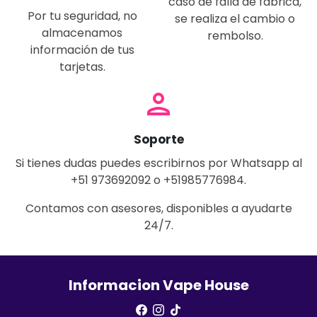
caso de falla de fábrica,
Por tu seguridad, no
se realiza el cambio o
almacenamos
rembolso.
información de tus
tarjetas.
person
Soporte
Si tienes dudas puedes escribirnos por Whatsapp al
+51 973692092 o +51985776984.
Contamos con asesores, disponibles a ayudarte
24/7.
Informacion Vape House