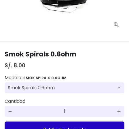
Smok Spirals 0.6ohm
S/. 8.00
Modelo:
SMOK SPIRALS 0.6OHM
Cantidad
remove
add