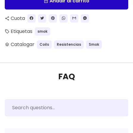
Añadir al carrito
local_mall
Cuota
share
Etiquetas
smok
local_offer
Catalogar
Coils
Resistencias
Smok
layers
FAQ