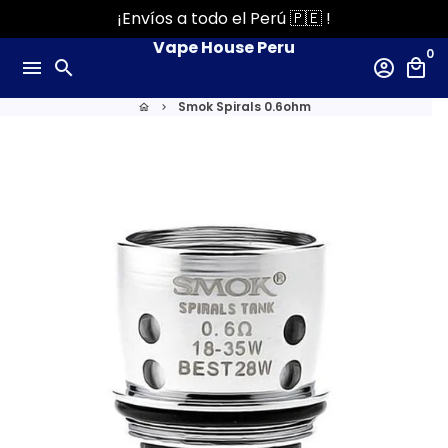
Ir
¡Envíos a todo el Perú 🇵🇪 !
directamente
Vape House Peru
0
al
menu
search
account_circle
local_mall
contenido
Smok Spirals 0.6ohm
home
keyboard_arrow_right