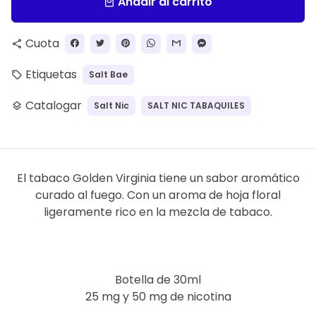
Añadir al carrito
local_mall
Cuota
share
Etiquetas
Salt Bae
local_offer
Catalogar
Salt Nic
SALT NIC TABAQUILES
layers
El tabaco Golden Virginia tiene un sabor aromático
curado al fuego. Con un aroma de hoja floral
ligeramente rico en la mezcla de tabaco.
Botella de 30ml
25 mg y 50 mg de nicotina