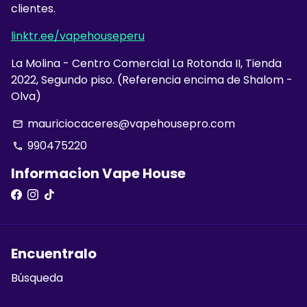
clientes.
linktr.ee/vapehouseperu
La Molina - Centro Comercial La Rotonda II, Tienda
2022, Segundo piso. (Referencia encima de Shalom -
Olva)
mauriciocaceres@vapehousepro.com
email
990475220
phone
Informacion Vape House
Encuentralo
Búsqueda