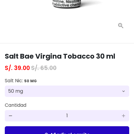
Salt Bae Virgina Tobacco 30 ml
S/. 39.00
S/. 65.00
Salt Nic:
50 MG
Cantidad
remove
add