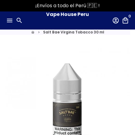
Ir
¡Envíos a todo el Perú 🇵🇪 !
directamente
Vape House Peru
0
al
menu
search
account_circle
local_mall
contenido
Salt Bae Virgina Tobacco 30 ml
home
keyboard_arrow_right