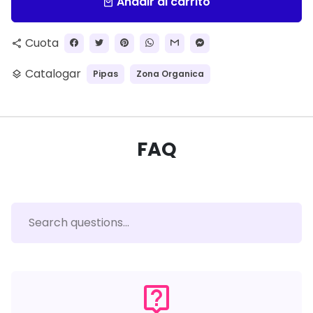
Añadir al carrito
local_mall
Cuota
share
Catalogar
Pipas
Zona Organica
layers
FAQ
live_help