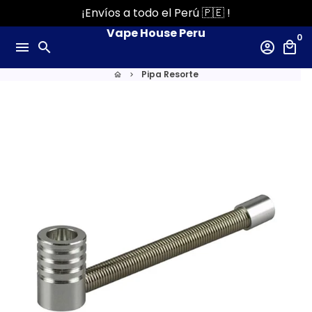
Ir
¡Envíos a todo el Perú 🇵🇪 !
directamente
Vape House Peru
0
al
menu
search
account_circle
local_mall
contenido
Pipa Resorte
home
keyboard_arrow_right