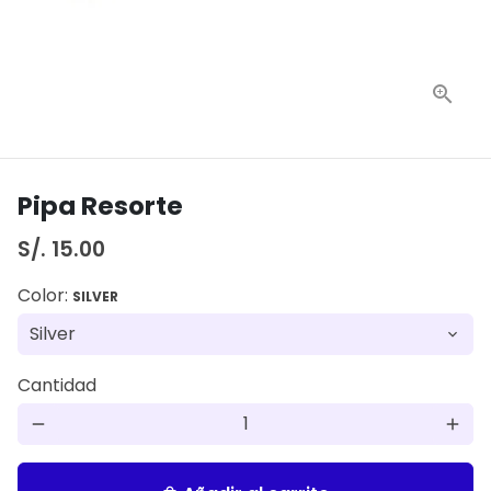
Pipa Resorte
S/. 15.00
Color:
SILVER
Cantidad
remove
add