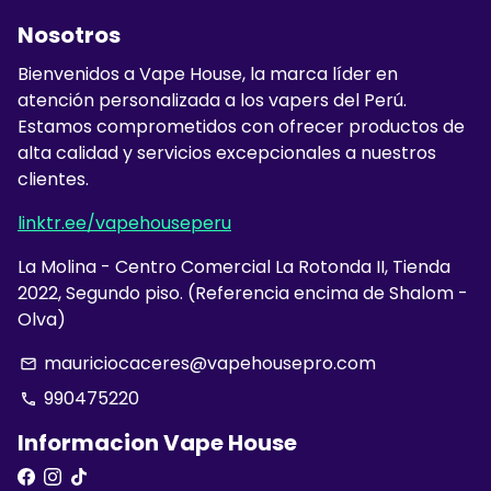
Nosotros
Bienvenidos a Vape House, la marca líder en
atención personalizada a los vapers del Perú.
Estamos comprometidos con ofrecer productos de
alta calidad y servicios excepcionales a nuestros
clientes.
linktr.ee/vapehouseperu
La Molina - Centro Comercial La Rotonda II, Tienda
2022, Segundo piso. (Referencia encima de Shalom -
Olva)
mauriciocaceres@vapehousepro.com
email
990475220
phone
Informacion Vape House