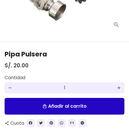
Pipa Pulsera
S/. 20.00
Cantidad
remove
add
Añadir al carrito
local_mall
Cuota
share