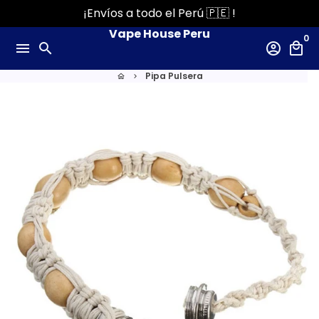
Ir
¡Envíos a todo el Perú 🇵🇪 !
directamente
Vape House Peru
0
al
menu
search
account_circle
local_mall
contenido
Pipa Pulsera
home
keyboard_arrow_right