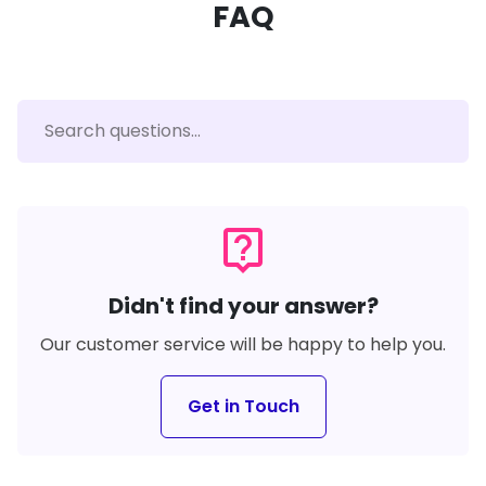
FAQ
live_help
Didn't find your answer?
Our customer service will be happy to help you.
Get in Touch