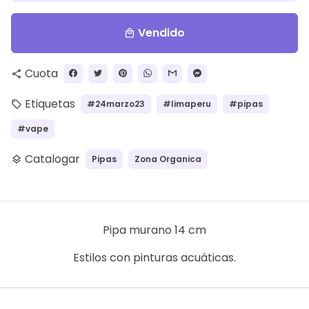
Vendido
local_mall
Cuota
share
Etiquetas
#24marzo23
#limaperu
#pipas
local_offer
#vape
Catalogar
Pipas
Zona Organica
layers
Pipa murano 14 cm
Estilos con pinturas acuáticas.