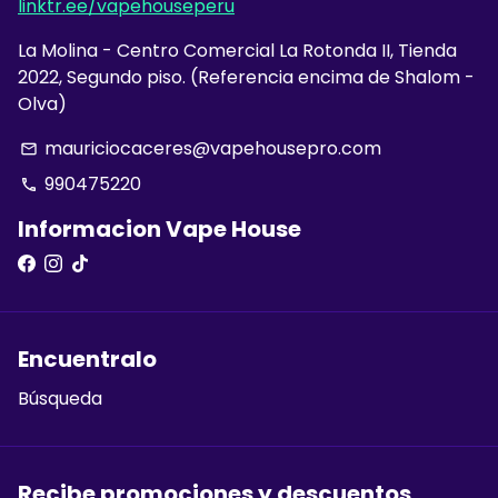
linktr.ee/vapehouseperu
La Molina - Centro Comercial La Rotonda II, Tienda
2022, Segundo piso. (Referencia encima de Shalom -
Olva)
mauriciocaceres@vapehousepro.com
email
990475220
phone
Informacion Vape House
Encuentralo
Búsqueda
Recibe promociones y descuentos