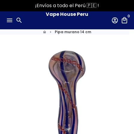
Ir
¡Envíos a todo el Perú 🇵🇪 !
directamente
Vape House Peru
0
al
menu
search
account_circle
local_mall
contenido
Pipa murano 14 cm
home
keyboard_arrow_right