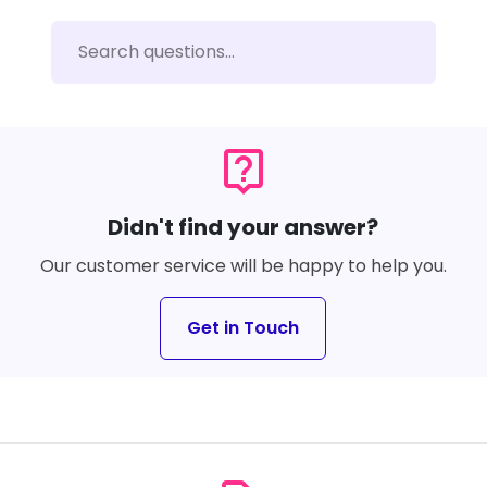
live_help
Didn't find your answer?
Our customer service will be happy to help you.
Get in Touch