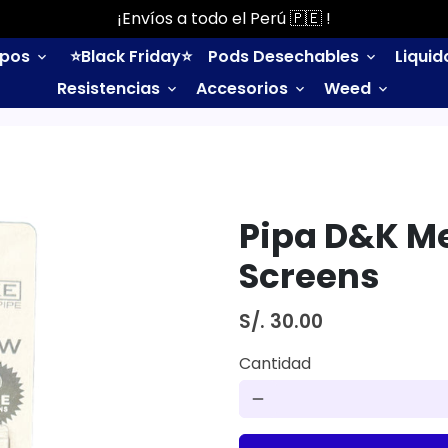
¡Envíos a todo el Perú 🇵🇪 !
ipos
⭐️Black Friday⭐️
Pods Desechables
Liqui
keyboard_arrow_down
keyboard_arrow_down
Resistencias
Accesorios
Weed
keyboard_arrow_down
keyboard_arrow_down
keyboard_arrow_down
Pipa D&K Met
Screens
S/. 30.00
Cantidad
remove