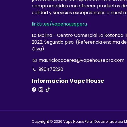
comprometidos con ofrecer productos de
calidad y servicios excepcionales a nuestro
linktr.ee/vapehouseperu
La Molina - Centro Comercial La Rotonda II
2022, Segundo piso. (Referencia encima d
Olva)
mauriciocaceres@vapehousepro.com
email
990475220
phone
Informacion Vape House
Copyright © 2026
Vape House Peru
| Desarrollado por 