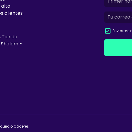
 alta
s clientes.
Enviarme n
, Tienda
e Shalom -
Mauricio Cáceres