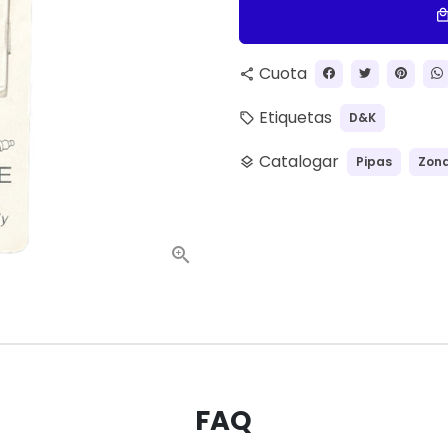
local_ma
Cuota
share
Etiquetas
D&K
local_offer
Catalogar
Pipas
Zona
layers
FAQ