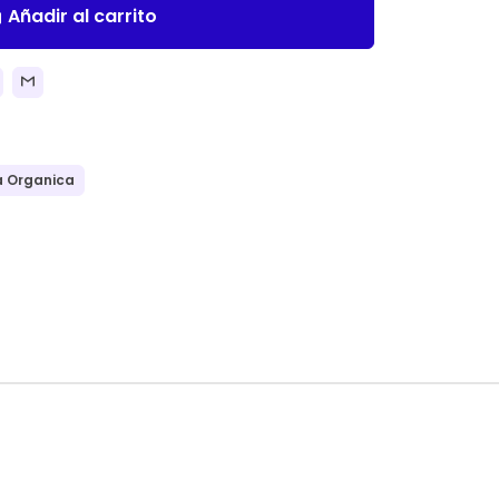
Añadir al carrito
ll
 Organica