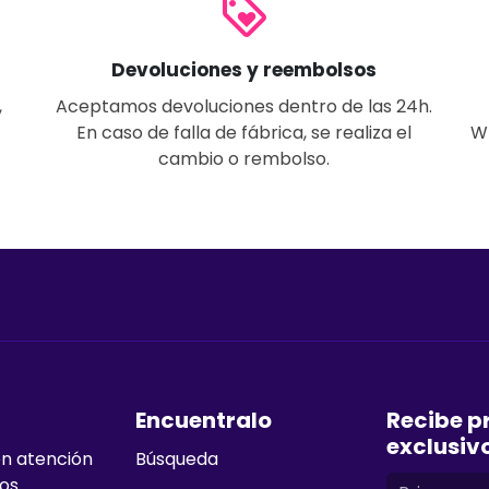
loyalty
Devoluciones y reembolsos
,
Aceptamos devoluciones dentro de las 24h.
En caso de falla de fábrica, se realiza el
W
cambio o rembolso.
Encuentralo
Recibe p
exclusiv
en atención
Búsqueda
mos