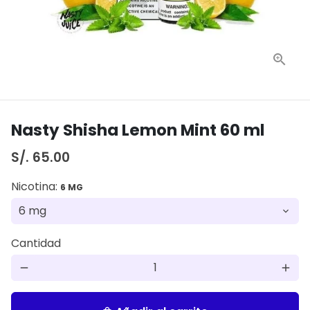
Nasty Shisha Lemon Mint 60 ml
S/. 65.00
Nicotina:
6 MG
Cantidad
remove
add