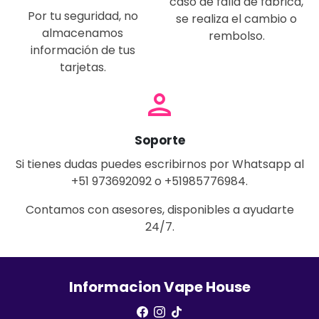
caso de falla de fábrica,
Por tu seguridad, no
se realiza el cambio o
almacenamos
rembolso.
información de tus
tarjetas.
person
Soporte
Si tienes dudas puedes escribirnos por Whatsapp al
+51 973692092 o +51985776984.
Contamos con asesores, disponibles a ayudarte
24/7.
Informacion Vape House