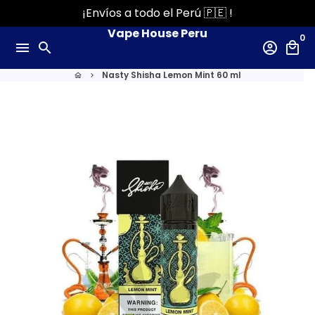
Ir
¡Envíos a todo el Perú 🇵🇪 !
directamente
Vape House Peru
0
al
menu
search
account_circle
local_mall
contenido
Nasty Shisha Lemon Mint 60 ml
home
keyboard_arrow_right