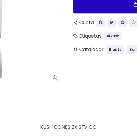
local_ma
Cuota
share
Etiquetas
#kush
local_offer
Catalogar
Blunts
Zon
layers
KUSH CONES 2X SFV OG