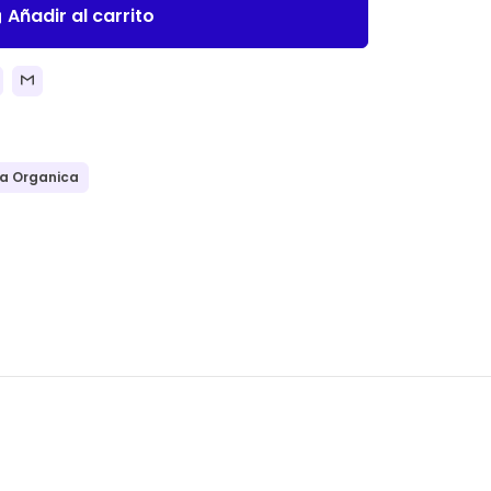
Añadir al carrito
ll
a Organica