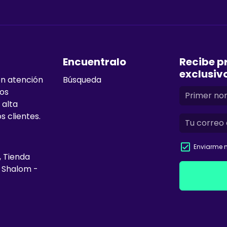
Encuentralo
Recibe p
exclusiv
en atención
Búsqueda
mos
 alta
s clientes.
Enviarme n
, Tienda
e Shalom -