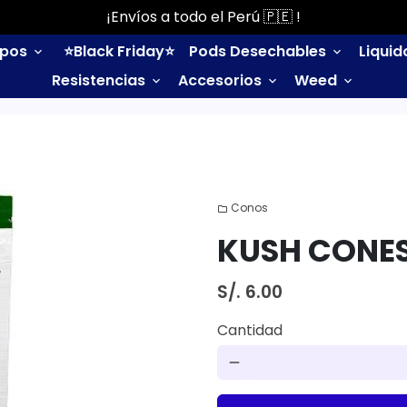
¡Envíos a todo el Perú 🇵🇪 !
ipos
⭐️Black Friday⭐️
Pods Desechables
Liqui
keyboard_arrow_down
keyboard_arrow_down
Resistencias
Accesorios
Weed
keyboard_arrow_down
keyboard_arrow_down
keyboard_arrow_down
Conos
folder
KUSH CONES
S/. 6.00
Cantidad
remove