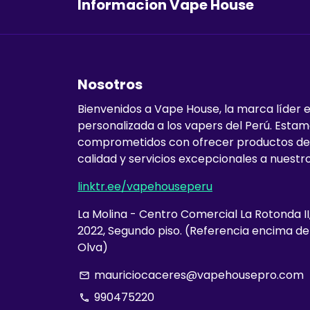
Informacion Vape House
Nosotros
Bienvenidos a Vape House, la marca líder 
personalizada a los vapers del Perú. Esta
comprometidos con ofrecer productos de
calidad y servicios excepcionales a nuestro
linktr.ee/vapehouseperu
La Molina - Centro Comercial La Rotonda II
2022, Segundo piso. (Referencia encima d
Olva)
mauriciocaceres@vapehousepro.com
email
990475220
phone