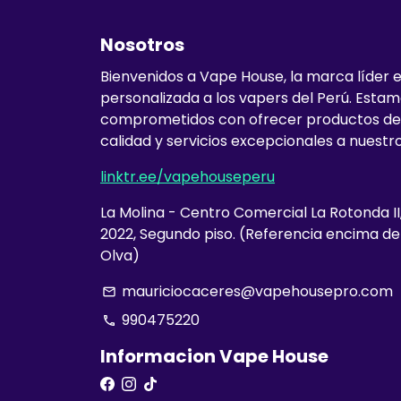
Nosotros
Bienvenidos a Vape House, la marca líder 
personalizada a los vapers del Perú. Esta
comprometidos con ofrecer productos de
calidad y servicios excepcionales a nuestro
linktr.ee/vapehouseperu
La Molina - Centro Comercial La Rotonda II
2022, Segundo piso. (Referencia encima d
Olva)
mauriciocaceres@vapehousepro.com
email
990475220
phone
Informacion Vape House