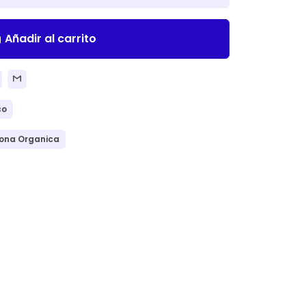
Añadir al carrito
ll
co
ona Organica