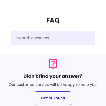
FAQ
live_help
Didn't find your answer?
Our customer service will be happy to help you.
Get in Touch