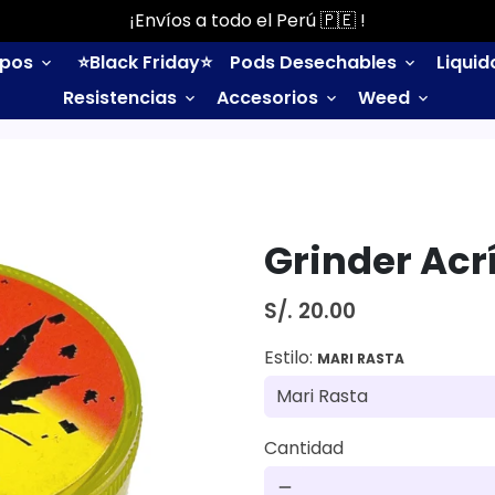
¡Envíos a todo el Perú 🇵🇪 !
ipos
⭐️Black Friday⭐️
Pods Desechables
Liqui
keyboard_arrow_down
keyboard_arrow_down
Resistencias
Accesorios
Weed
keyboard_arrow_down
keyboard_arrow_down
keyboard_arrow_down
Grinder Acrí
S/. 20.00
Estilo:
MARI RASTA
Cantidad
remove