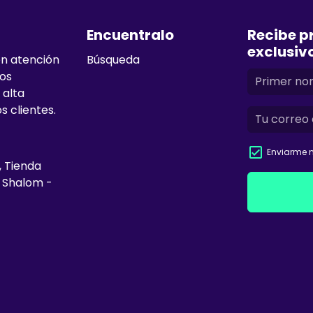
Encuentralo
Recibe p
exclusiv
en atención
Búsqueda
mos
 alta
s clientes.
Enviarme n
, Tienda
e Shalom -