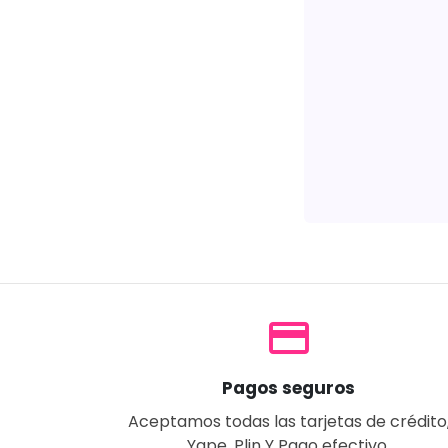
payment
Pagos seguros
Aceptamos todas las tarjetas de crédito
Yape, Plin Y Pago efectivo.