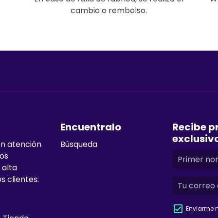
cambio o rembolso.
Encuentralo
Recibe p
exclusiv
en atención
Búsqueda
mos
 alta
s clientes.
Enviarme n