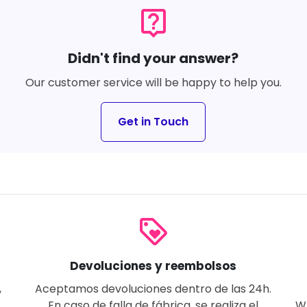
live_help
Didn't find your answer?
Our customer service will be happy to help you.
Get in Touch
loyalty
Devoluciones y reembolsos
,
Aceptamos devoluciones dentro de las 24h.
En caso de falla de fábrica, se realiza el
W