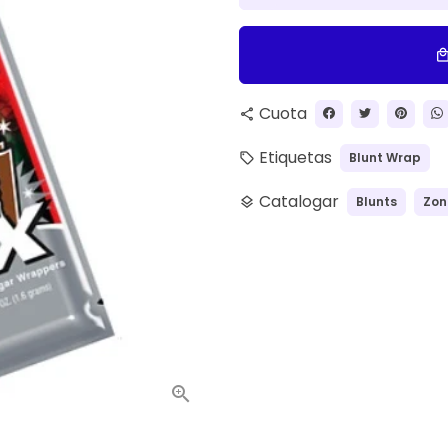
local_ma
Cuota
share
Etiquetas
Blunt Wrap
local_offer
Catalogar
Blunts
Zon
layers