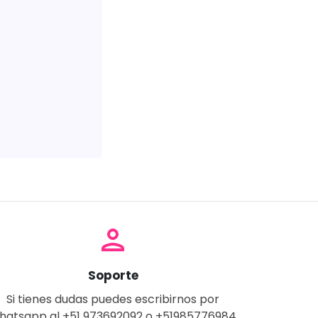
person
Soporte
Si tienes dudas puedes escribirnos por
hatsapp al +51 973692092 o +51985776984.