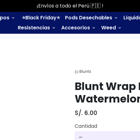
¡Envíos a todo el Perú 🇵🇪 !
ipos
⭐️Black Friday⭐️
Pods Desechables
Liqui
keyboard_arrow_down
keyboard_arrow_down
Resistencias
Accesorios
Weed
keyboard_arrow_down
keyboard_arrow_down
keyboard_arrow_down
Blunts
folder
Blunt Wrap 
Watermelo
S/. 6.00
Cantidad
remove