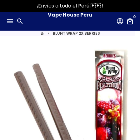
Ir
¡Envíos a todo el Perú 🇵🇪 !
directamente
Vape House Peru
0
al
menu
search
account_circle
local_mall
contenido
BLUNT WRAP 2X BERRIES
home
keyboard_arrow_right