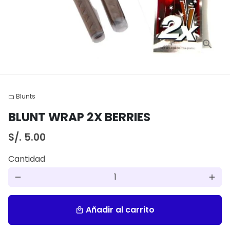
Blunts
folder
BLUNT WRAP 2X BERRIES
S/. 5.00
Cantidad
remove
add
Añadir al carrito
local_mall