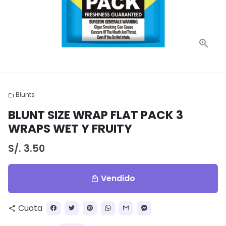
Blunts
folder
BLUNT SIZE WRAP FLAT PACK 3
WRAPS WET Y FRUITY
S/. 3.50
Vendido
local_mall
Cuota
share