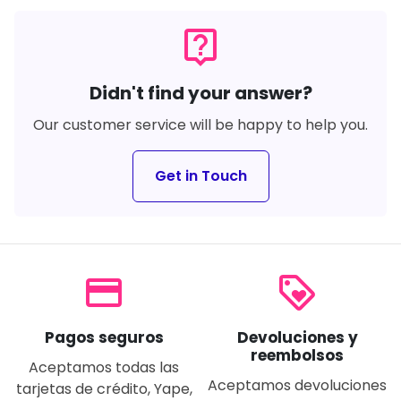
live_help
Didn't find your answer?
Our customer service will be happy to help you.
Get in Touch
payment
loyalty
Pagos seguros
Devoluciones y
reembolsos
Aceptamos todas las
Aceptamos devoluciones
tarjetas de crédito, Yape,