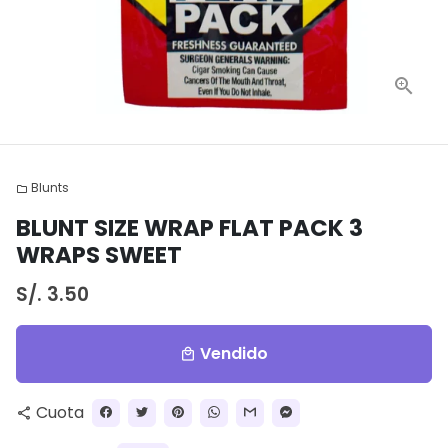
Blunts
folder
BLUNT SIZE WRAP FLAT PACK 3
WRAPS SWEET
S/. 3.50
Vendido
local_mall
Cuota
share