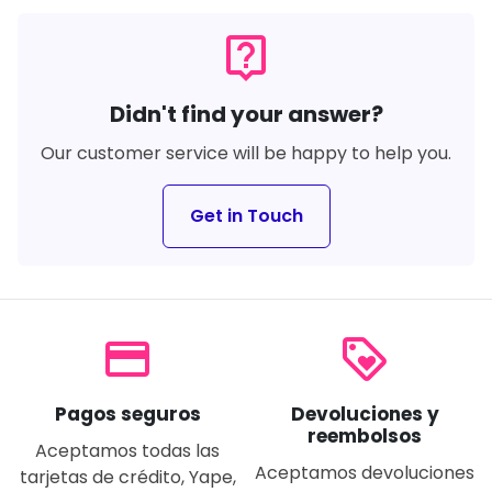
live_help
Didn't find your answer?
Our customer service will be happy to help you.
Get in Touch
payment
loyalty
Pagos seguros
Devoluciones y
reembolsos
Aceptamos todas las
Aceptamos devoluciones
tarjetas de crédito, Yape,