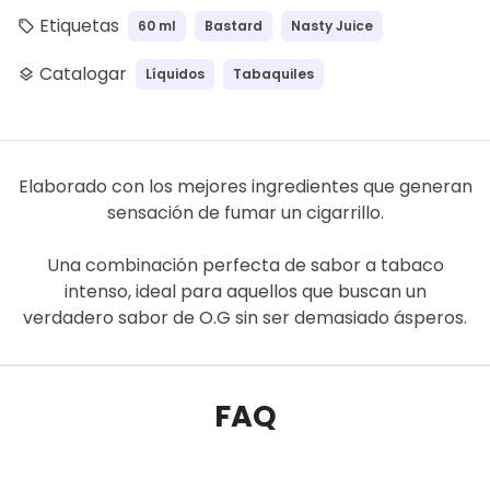
Etiquetas
60 ml
Bastard
Nasty Juice
local_offer
Catalogar
Líquidos
Tabaquiles
layers
Elaborado con los mejores ingredientes que generan
sensación de fumar un cigarrillo.
Una combinación perfecta de sabor a tabaco
intenso, ideal para aquellos que buscan un
verdadero sabor de O.G sin ser demasiado ásperos.
FAQ