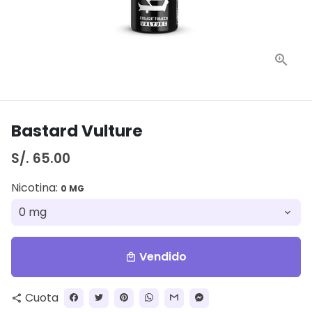
Bastard Vulture
S/. 65.00
Nicotina:
0 MG
Vendido
local_mall
Cuota
share