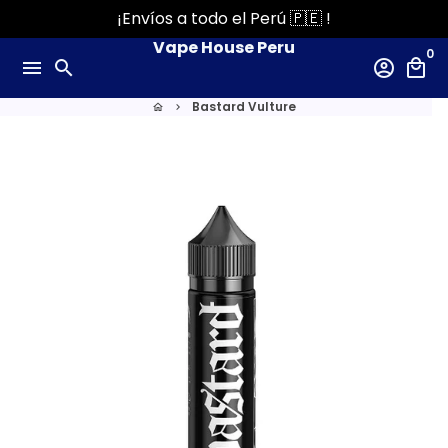
Ir
¡Envíos a todo el Perú 🇵🇪 !
directamente
Vape House Peru
0
al
menu
search
account_circle
local_mall
contenido
Bastard Vulture
home
keyboard_arrow_right