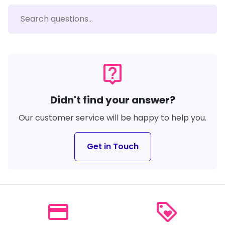
live_help
Didn't find your answer?
Our customer service will be happy to help you.
Get in Touch
payment
loyalty