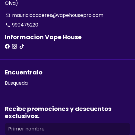
Olva)
mauriciocaceres@vapehousepro.com
email
990475220
phone
Informacion Vape House
Encuentralo
Búsqueda
Recibe promociones y descuentos
exclusivos.