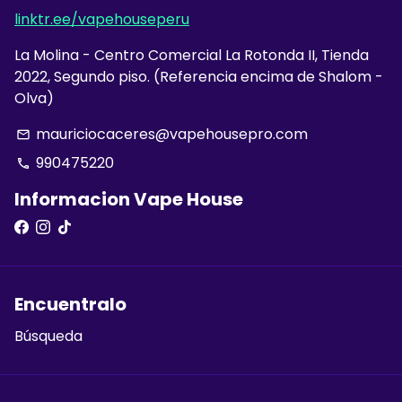
linktr.ee/vapehouseperu
La Molina - Centro Comercial La Rotonda II, Tienda
2022, Segundo piso. (Referencia encima de Shalom -
Olva)
mauriciocaceres@vapehousepro.com
email
990475220
phone
Informacion Vape House
Encuentralo
Búsqueda