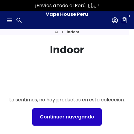
Ir
¡Envíos a todo el Perú 🇵🇪 !
directamente
Vape House Peru
0
al
menu
search
account_circle
local_mall
contenido
Indoor
home
keyboard_arrow_right
Indoor
Lo sentimos, no hay productos en esta colección.
Continuar navegando