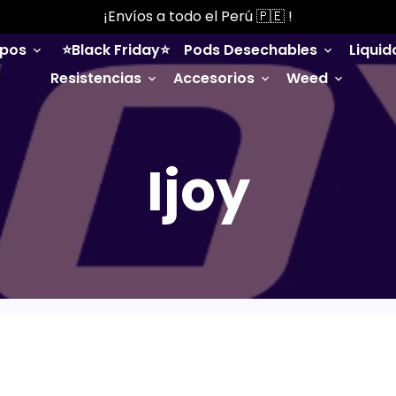
¡Envíos a todo el Perú 🇵🇪 !
ipos
⭐️Black Friday⭐️
Pods Desechables
Liqui
keyboard_arrow_down
keyboard_arrow_down
Resistencias
Accesorios
Weed
keyboard_arrow_down
keyboard_arrow_down
keyboard_arrow_down
Ijoy