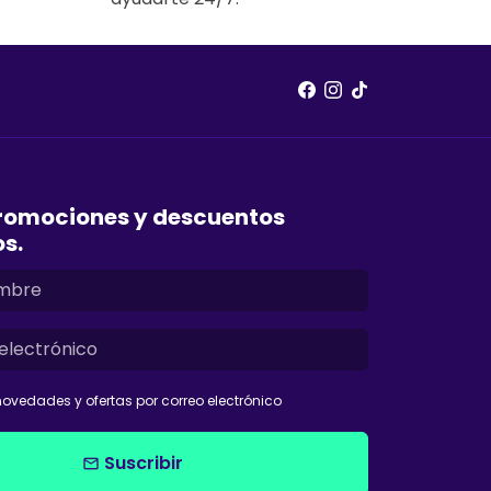
romociones y descuentos
os.
ovedades y ofertas por correo electrónico
Suscribir
email