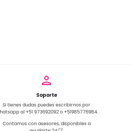
person
Soporte
Si tienes dudas puedes escribirnos por
hatsapp al +51 973692092 o +51985776984.
Contamos con asesores, disponibles a
ayudarte 24/7.