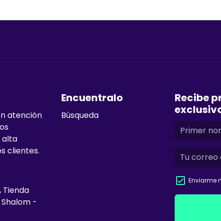
Encuentralo
Recibe p
exclusiv
en atención
Búsqueda
mos
 alta
s clientes.
Enviarme n
, Tienda
e Shalom -